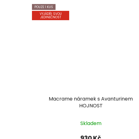
POUZE 1 KUS
VYJÁDŘI SVOU
JEDINEČNOST
Macrame náramek s Avanturinem
HOJNOST
Skladem
930 Kč