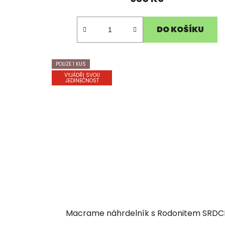
DO KOŠÍKU
POUZE 1 KUS
VYJÁDŘI SVOU
JEDINEČNOST
Macrame náhrdelník s Rodonitem SRDC