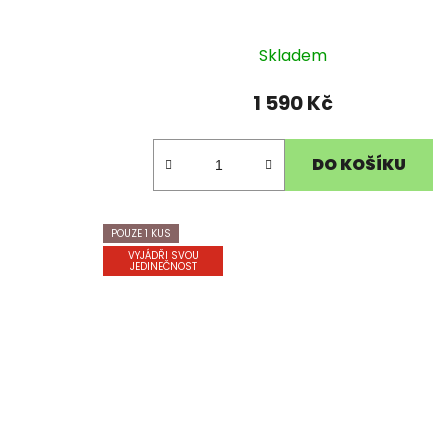
Skladem
1 590 Kč
DO KOŠÍKU
POUZE 1 KUS
VYJÁDŘI SVOU
JEDINEČNOST