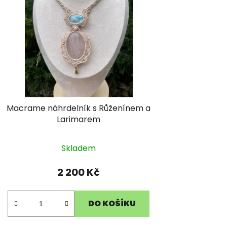
u
k
t
ů
Macrame náhrdelník s Růženínem a
Larimarem
Skladem
2 200 Kč
DO KOŠÍKU