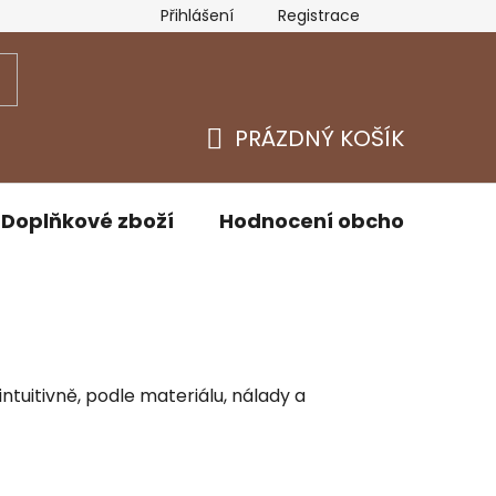
Přihlášení
Registrace
y osobních údajů
Kontakty
PRÁZDNÝ KOŠÍK
NÁKUPNÍ
KOŠÍK
Doplňkové zboží
Hodnocení obchodu
D
intuitivně, podle materiálu, nálady a