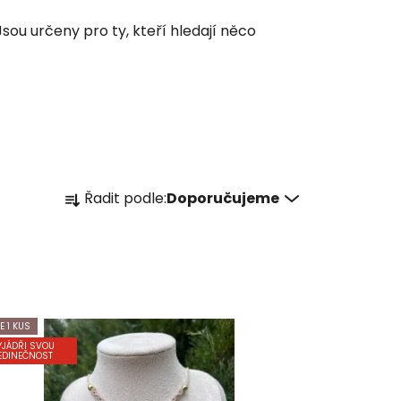
sou určeny pro ty, kteří hledají něco
Ř
Řadit podle:
Doporučujeme
a
z
e
n
í
p
E 1 KUS
r
YJÁDŘI SVOU
EDINEČNOST
o
d