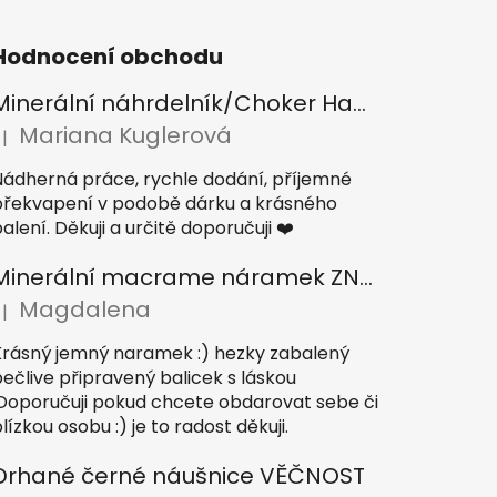
Hodnocení obchodu
Minerální náhrdelník/Choker Hamsa/Lapis lazuli, Tygří oko, Apatit
Mariana Kuglerová
|
odnocení produktu je 5 z 5 hvězdiček.
Nádherná práce, rychle dodání, příjemné
překvapení v podobě dárku a krásného
alení. Děkuji a určitě doporučuji ❤️
Minerální macrame náramek ZNAMENÍ
Magdalena
|
odnocení produktu je 5 z 5 hvězdiček.
Krásný jemný naramek :) hezky zabalený
pečlive připravený balicek s láskou
.Doporučuji pokud chcete obdarovat sebe či
lízkou osobu :) je to radost děkuji.
Drhané černé náušnice VĚČNOST