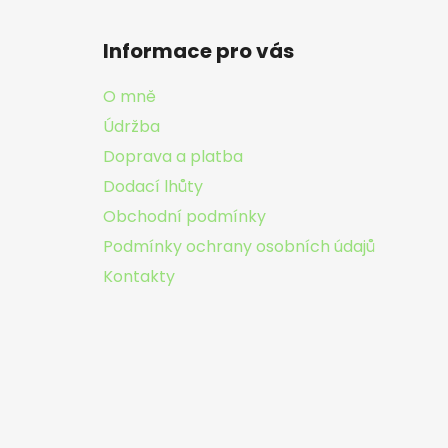
Z
á
Informace pro vás
p
a
O mně
t
Údržba
í
Doprava a platba
Dodací lhůty
Obchodní podmínky
Podmínky ochrany osobních údajů
Kontakty