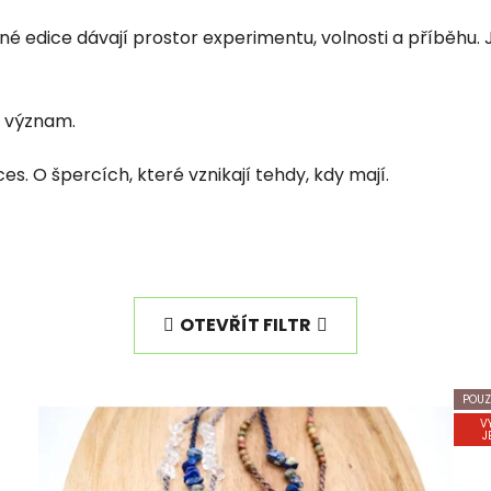
 edice dávají prostor experimentu, volnosti a příběhu. J
a význam.
s. O špercích, které vznikají tehdy, kdy mají.
OTEVŘÍT FILTR
POUZ
V
J