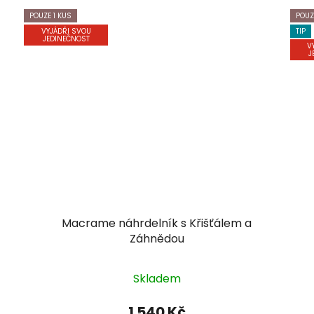
POUZE 1 KUS
POUZ
VYJÁDŘI SVOU
TIP
JEDINEČNOST
V
J
Macrame náhrdelník s Křišťálem a
Záhnědou
Skladem
1 540 Kč