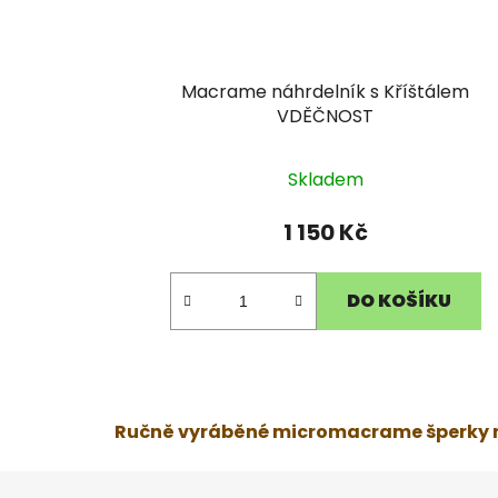
Macrame náhrdelník s Kříštálem
VDĚČNOST
Skladem
1 150 Kč
DO KOŠÍKU
Ručně vyráběné micromacrame šperky na