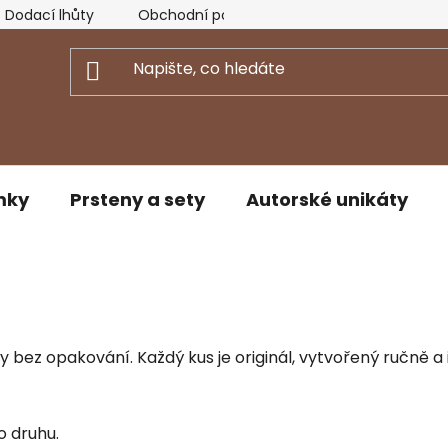
Dodací lhůty
Obchodní podmínky
Podmínky ochran
mky
Prsteny a sety
Autorské unikáty
y bez opakování. Každý kus je originál, vytvořený ručně a 
o druhu.