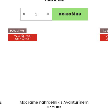
DO KOŠÍKU
POUZE 1 KUS
POUZ
VYJÁDŘI SVOU
V
JEDINEČNOST
J
E
Macrame náhrdelník s Avanturínem
NATURE