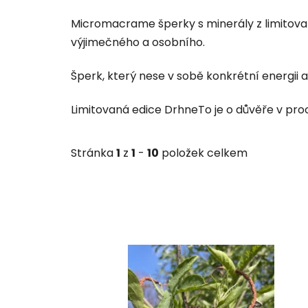
Micromacrame šperky s minerály z limitované
výjimečného a osobního.
Šperk, který nese v sobě konkrétní energii 
Limitovaná edice DrhneTo je o důvěře v proce
Stránka
1
z
1
-
10
položek celkem
V
ý
p
i