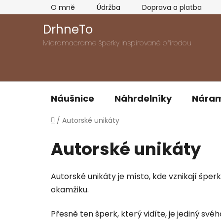
Přejít
O mně
Údržba
Doprava a platba
na
obsah
DrhneTo
Micromacrame šperky inspirované přírodou
Náušnice
Náhrdelníky
Nára
Domů
/
Autorské unikáty
Autorské unikáty
Autorské unikáty je místo, kde vznikají šperk
okamžiku.
Přesně ten šperk, který vidíte, je jediný svéh