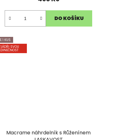
DO KOŠÍKU
E 1 KUS
YJÁDŘI SVOU
EDINEČNOST
Macrame náhrdelník s Růženínem
LASKAVOST