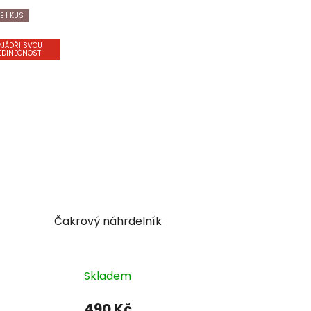
E 1 KUS
YJÁDŘI SVOU
EDINEČNOST
Čakrový náhrdelník
Skladem
490 Kč