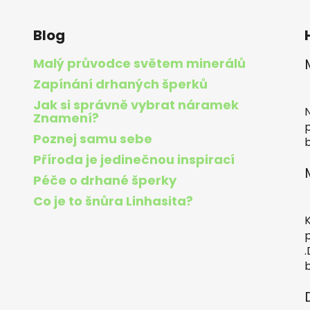
a
c
Blog
í
p
Malý průvodce světem minerálů
r
Zapínání drhaných šperků
v
H
k
Jak si správně vybrat náramek
y
Znamení?
v
Poznej samu sebe
b
ý
Příroda je jedinečnou inspirací
p
i
Péče o drhané šperky
s
Co je to šnůra Linhasita?
H
u
b