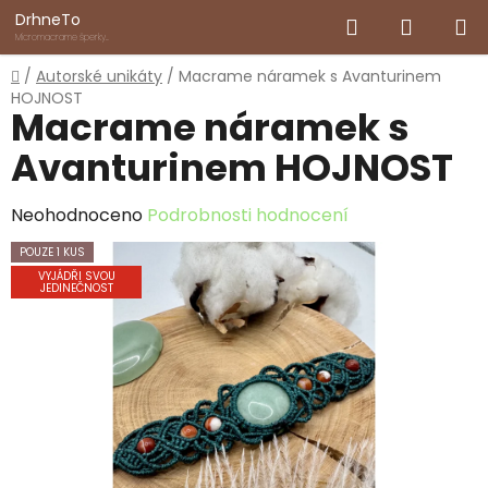
Přejít
Hledat
NÁKUP
DrhneTo
na
Micromacrame šperky
inspirované přírodou
obsah
KOŠÍK
Domů
/
Autorské unikáty
/
Macrame náramek s Avanturinem
HOJNOST
Macrame náramek s
Avanturinem HOJNOST
Průměrné
Neohodnoceno
Podrobnosti hodnocení
hodnocení
POUZE 1 KUS
produktu
VYJÁDŘI SVOU
JEDINEČNOST
je
0,0
z
5
hvězdiček.