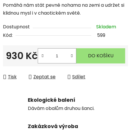
Pomáhá nám stát pevně nohama na zemi a udržet si
klidnou mysl i v chaotickém světě.
Dostupnost
Skladem
Kód:
599
930 Kč
DO KOŠÍKU
Měrná cena:
Tisk
Zeptat se
Sdílet
Ekologické balení
Dávám obalům druhou šanci.
Zakázková výroba