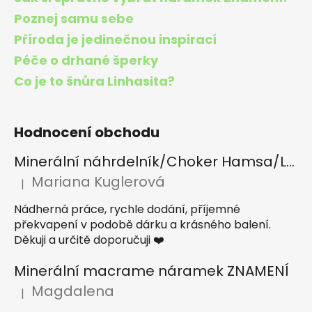
Poznej samu sebe
Příroda je jedinečnou inspirací
Péče o drhané šperky
Co je to šnůra Linhasita?
Hodnocení obchodu
Minerální náhrdelník/Choker Hamsa/Lapis lazuli, Tygří oko, Apatit
Mariana Kuglerová
|
Hodnocení produktu je 5 z 5 hvězdiček.
Nádherná práce, rychle dodání, příjemné
překvapení v podobě dárku a krásného balení.
Děkuji a určitě doporučuji ❤️
Minerální macrame náramek ZNAMENÍ
Magdalena
|
Hodnocení produktu je 5 z 5 hvězdiček.