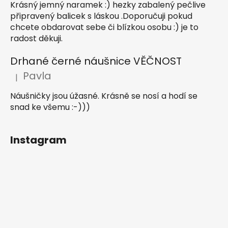
Krásný jemný naramek :) hezky zabalený pečlive
připravený balicek s láskou .Doporučuji pokud
chcete obdarovat sebe či blízkou osobu :) je to
radost děkuji.
Drhané černé náušnice VĚČNOST
Pavla
|
Hodnocení produktu je 5 z 5 hvězdiček.
Náušničky jsou úžasné. Krásně se nosí a hodí se
snad ke všemu :-)))
Instagram