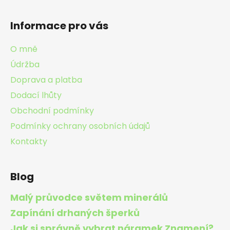
Z
á
Informace pro vás
p
a
O mně
t
Údržba
í
Doprava a platba
Dodací lhůty
Obchodní podmínky
Podmínky ochrany osobních údajů
Kontakty
Blog
Malý průvodce světem minerálů
Zapínání drhaných šperků
Jak si správně vybrat náramek Znamení?