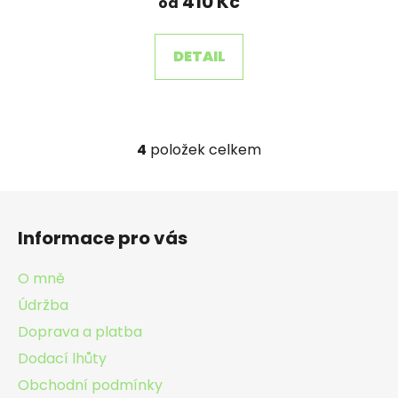
410 Kč
od
DETAIL
4
položek celkem
O
v
l
Z
á
á
d
Informace pro vás
p
a
a
c
O mně
t
í
Údržba
í
p
Doprava a platba
r
v
Dodací lhůty
k
Obchodní podmínky
y