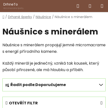
Přejít
Hledat
NÁKUP
DrhneTo
na
Micromacrame šperky
inspirované přírodou
obsah
KOŠÍK
Domů
/
Drhané šperky
/
Náušnice
/
Náušnice s minerálem
Náušnice s minerálem
Náušnice s minerálem propojují jemné micromacrame
s energií přírodního kamene.
Každý minerál je jedinečný, vzniká tak kousek, který
působí přirozeně, ale má hloubku a příběh.
Ř
Řadit podle:
Doporučujeme
a
z
e
OTEVŘÍT FILTR
n