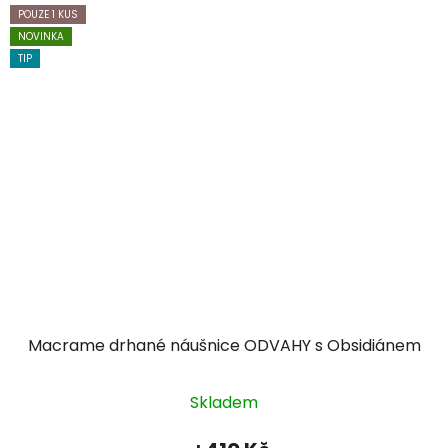
POUZE 1 KUS
NOVINKA
TIP
Macrame drhané náušnice ODVAHY s Obsidiánem
Skladem