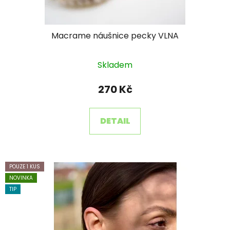
Macrame náušnice pecky VLNA
Skladem
270 Kč
DETAIL
POUZE 1 KUS
NOVINKA
TIP