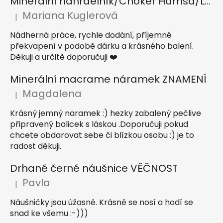
Minerální náhrdelník/Choker Hamsa/Lapis lazuli, Tygří oko, Apatit
Mariana Kuglerová
|
Hodnocení produktu je 5 z 5 hvězdiček.
Nádherná práce, rychle dodání, příjemné
překvapení v podobě dárku a krásného balení.
Děkuji a určitě doporučuji ❤️
Minerální macrame náramek ZNAMENÍ
Magdalena
|
Hodnocení produktu je 5 z 5 hvězdiček.
Krásný jemný naramek :) hezky zabalený pečlive
připravený balicek s láskou .Doporučuji pokud
chcete obdarovat sebe či blízkou osobu :) je to
radost děkuji.
Drhané černé náušnice VĚČNOST
Pavla
|
Hodnocení produktu je 5 z 5 hvězdiček.
Náušničky jsou úžasné. Krásně se nosí a hodí se
snad ke všemu :-)))