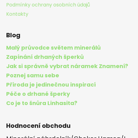
v
Podmínky ochrany osobních údajů
ý
Kontakty
p
i
s
Blog
u
Malý průvodce světem minerálů
Zapínání drhaných šperků
Jak si správně vybrat náramek Znamení?
Poznej samu sebe
Příroda je jedinečnou inspirací
Péče o drhané šperky
Co je to šnůra Linhasita?
Hodnocení obchodu