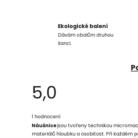
Ekologické balení
Dávám obalům druhou
šanci.
P
5,0
Průměrné
hodnocení
1 hodnocení
produktu
je
Náušnice
jsou tvořeny technikou microma
5,0
z
materiálů hloubku a osobitost. Při každém p
5