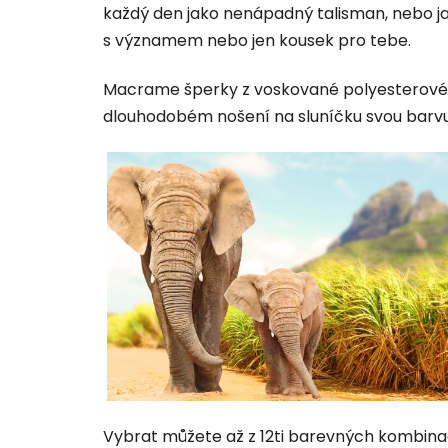
hvězdiček.
každý den jako nenápadný talisman, nebo j
s významem nebo jen kousek pro tebe.
Macrame šperky z voskované polyesterové n
dlouhodobém nošení na sluníčku svou barvu
Vybrat můžete až z 12ti barevných kombina