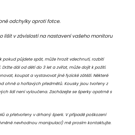
bné odchylky oproti fotce.
lišit v závislosti na nastavení vašeho monitoru
k pokud půjdete spát, může hrozit vdechnutí, rozbití
Držte dál od dětí do 3 let a zvířat, může dojít k požití.
vat, koupat a vystavovat jiné fyzické zátěži. Některé
od ohně a hořlavých předmětů. Kousky jsou tvořeny z
vých lidí není vyloučena. Zacházejte se šperky opatrně s
ů a přetvořeny v drhaný šperk. V případě poškození
livněné nevhodnou manipulací) mě prosím kontaktujte.