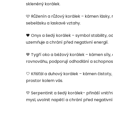
skleněný korálek.
🩷 Růženín a růžový korálek – kámen lásky,
sebelásku a laskavé vztahy.
🖤 Onyx a šedý korálek – symbol stability,
uzemňuje a chrání před negativní energií.
🤎 Tygří oko a béžový korálek – kámen síly, o
rovnováhu, podporují odhodlání a schopnost 
🤍 Křišťál a duhový korálek – kámen čistoty, j
prostor kolem vás.
💛 Serpentinit a šedý korálek–
přináší vnitřn
mysl, uvolnit napětí a chrání před negativním