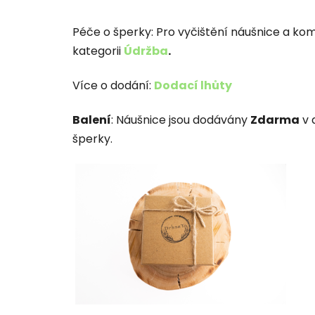
Péče o šperky:
Pro vyčištění náušnice a kom
kategorii
Údržba
.
Více o dodání:
Dodací lhůty
Balení
: Náušnice jsou dodávány
Zdarma
v 
šperky.