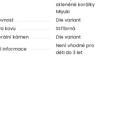
skleněné korálky
Miyuki
evnost
Dle variant
va kovu
Stříbrná
erální kámen
Dle variant
Není vhodné pro
í informace
děti do 3 let