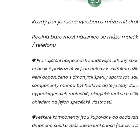
Každý pár je ručně vyroben a může mít dro
Reálná barevnost náušnice se může maličko 
/ telefonu.
🛡️ Pro zajištění bezpečnosti sundávejte drhaný šper
nebo jiné poškození. Nejsou určeny k vnitřnímu užití. 
Není doporučeno s drhanými šperky sportovat, sauno
komponenty mohou být hořlavě, držte je tedy dál 
hypoalergenních materiálů, alergická reakce u citli
ohledem na jejich specifické vlastnosti.
🛡️Veškeré komponenty jsou kupovány od dodavatel
drhaného šperku způsobené funkčností (nikoliv ov