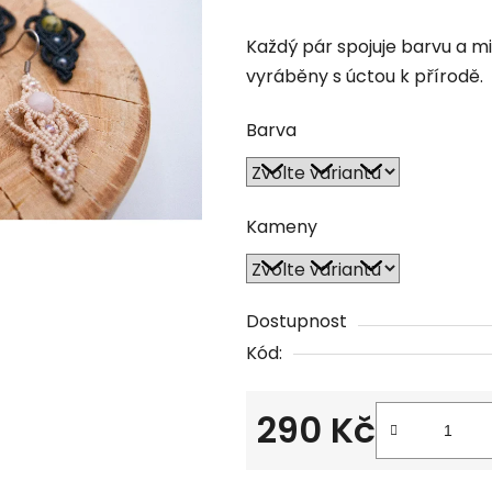
5,0
Každý pár spojuje barvu a mi
z
vyráběny s úctou k přírodě.
5
hvězdiček.
Barva
Kameny
Dostupnost
Kód:
290 Kč
Měrná cena: