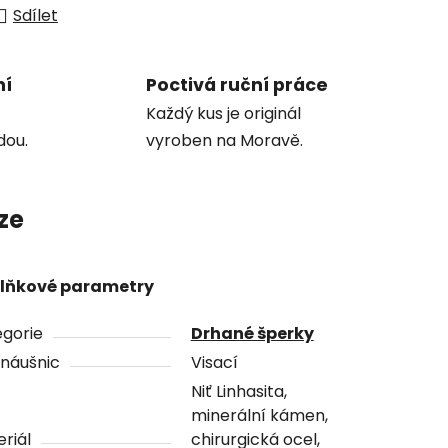
Sdílet
ní
Poctivá ruční práce
Každý kus je originál
dou.
vyroben na Moravě.
ze
lňkové parametry
gorie
Drhané šperky
náušnic
Visací
Niť Linhasita,
minerální kámen,
riál
chirurgická ocel,