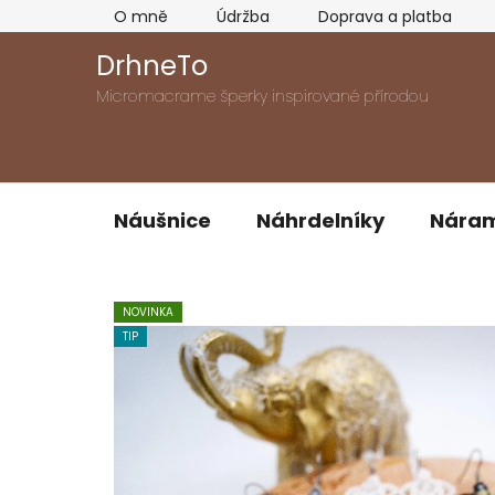
Přejít
O mně
Údržba
Doprava a platba
na
obsah
DrhneTo
Micromacrame šperky inspirované přírodou
Náušnice
Náhrdelníky
Nára
NOVINKA
TIP