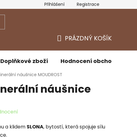
Přihlášení
Registrace
y osobních údajů
Kontakty
PRÁZDNÝ KOŠÍK
NÁKUPNÍ
KOŠÍK
Doplňkové zboží
Hodnocení obchodu
D
nerální náušnice MOUDROST
erální náušnice
dnocení
lou a klidem
SLONA
, bytostí, která spojuje sílu
dce.