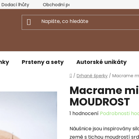
Dodací lhůty
Obchodní podmínky
Podmínky ochran
mky
Prsteny a sety
Autorské unikáty
Domů
/
Drhané šperky
/
Macrame mi
Macrame min
MOUDROST
Průměrné
1 hodnocení
Podrobnosti ho
hodnocení
Náušnice jsou inspirovány si
produktu
země s tichou moudrostí sr
je