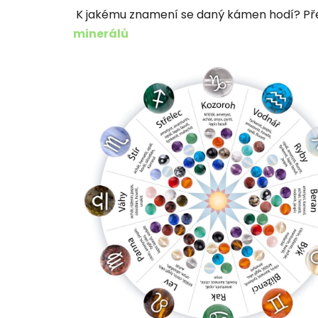
K jakému znamení se daný kámen hodí? Přeč
minerálů