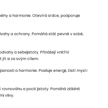
 něhy a harmonie. Otevírá srdce, podporuje
 odvahy a ochrany. Pomáhá stát pevně v sobě,
dvahy a sebejistoty. Přinášejí vnitřní
jít si za svým cílem.
asnosti a harmonie. Posiluje energii, čistí mysl i
í rovnováhu a pocit jistoty. Pomáhá zklidnit
i vlivy.