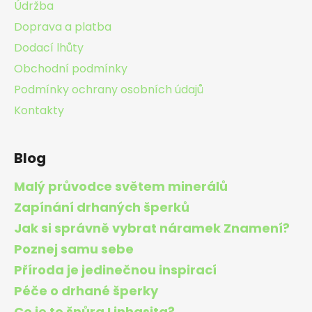
Údržba
í
Doprava a platba
Dodací lhůty
Obchodní podmínky
Podmínky ochrany osobních údajů
Kontakty
Blog
Malý průvodce světem minerálů
Zapínání drhaných šperků
Jak si správně vybrat náramek Znamení?
Poznej samu sebe
Příroda je jedinečnou inspirací
Péče o drhané šperky
Co je to šnůra Linhasita?