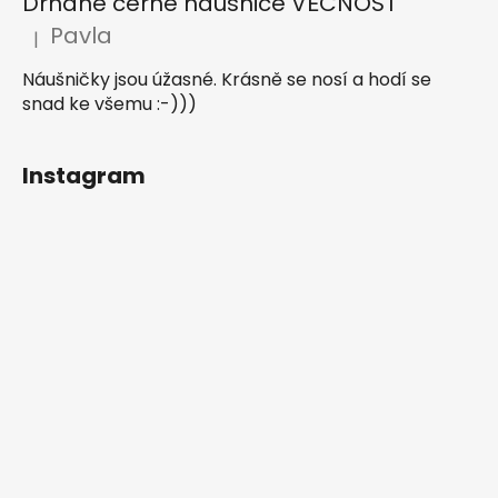
Drhané černé náušnice VĚČNOST
Pavla
|
Hodnocení produktu je 5 z 5 hvězdiček.
Náušničky jsou úžasné. Krásně se nosí a hodí se
snad ke všemu :-)))
Instagram