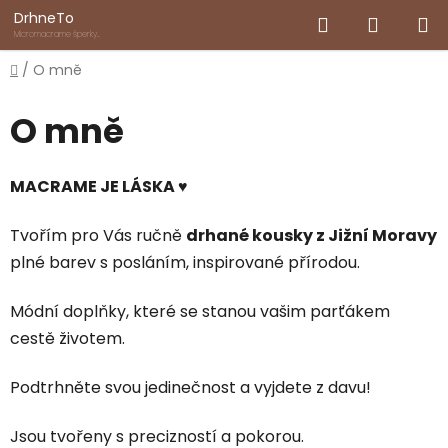
Přejít
Hledat
NÁKUP
DrhneTo
na
Micromacrame šperky
inspirované přírodou
obsah
KOŠÍK
Domů
/
O mně
O mně
MACRAME JE LÁSKA
♥
Tvořím pro Vás ručně
drhané kousky z Jižní Moravy
plné barev s posláním, inspirované přírodou.
Módní doplňky, které se stanou vašim parťákem
cestě životem.
Podtrhněte svou jedinečnost a vyjdete z davu!
Jsou tvořeny s precizností a pokorou.