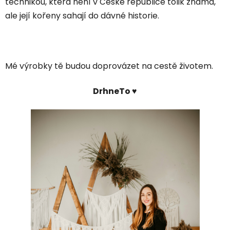
technikou, která není v České republice tolik známá,
ale její kořeny sahají do dávné historie.
Mé výrobky tě budou doprovázet na cestě životem.
DrhneTo
♥