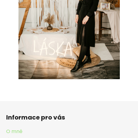
Z
á
Informace pro vás
p
a
O mně
t