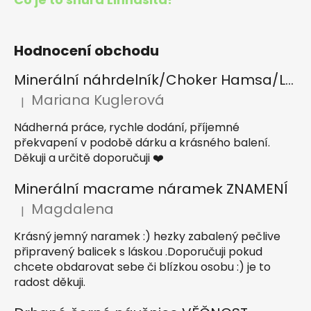
Hodnocení obchodu
Minerální náhrdelník/Choker Hamsa/Lapis lazuli, Tygří oko, Apatit
Mariana Kuglerová
|
Hodnocení produktu je 5 z 5 hvězdiček.
Nádherná práce, rychle dodání, příjemné
překvapení v podobě dárku a krásného balení.
Děkuji a určitě doporučuji ❤️
Minerální macrame náramek ZNAMENÍ
Magdalena
|
Hodnocení produktu je 5 z 5 hvězdiček.
Krásný jemný naramek :) hezky zabalený pečlive
připravený balicek s láskou .Doporučuji pokud
chcete obdarovat sebe či blízkou osobu :) je to
radost děkuji.