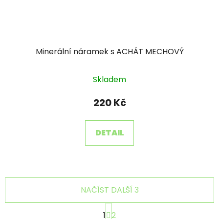
Minerální náramek s ACHÁT MECHOVÝ
Skladem
220 Kč
DETAIL
NAČÍST DALŠÍ 3
S
1
2
t