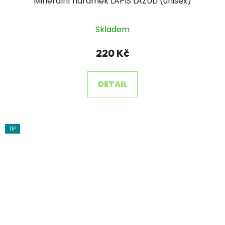
Minerální náramek LAPIS LAZULI (unisex)
Skladem
220 Kč
DETAIL
TIP