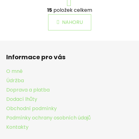
r
O
á
15
položek celkem
v
n
l
k
NAHORU
á
o
d
v
a
á
Z
c
n
á
í
í
Informace pro vás
p
p
r
a
O mně
v
t
k
Údržba
í
y
Doprava a platba
v
Dodací lhůty
ý
p
Obchodní podmínky
i
Podmínky ochrany osobních údajů
s
Kontakty
u