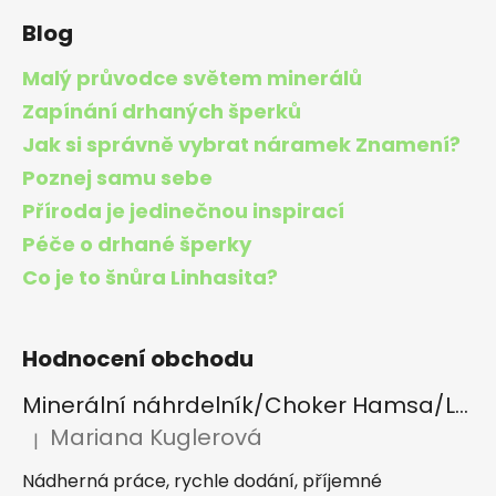
Blog
Malý průvodce světem minerálů
Zapínání drhaných šperků
Jak si správně vybrat náramek Znamení?
Poznej samu sebe
Příroda je jedinečnou inspirací
Péče o drhané šperky
Co je to šnůra Linhasita?
Hodnocení obchodu
Minerální náhrdelník/Choker Hamsa/Lapis lazuli, Tygří oko, Apatit
Mariana Kuglerová
|
Hodnocení produktu je 5 z 5 hvězdiček.
Nádherná práce, rychle dodání, příjemné