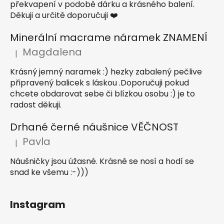
překvapení v podobě dárku a krásného balení.
Děkuji a určitě doporučuji ❤️
Minerální macrame náramek ZNAMENÍ
Magdalena
|
Hodnocení produktu je 5 z 5 hvězdiček.
Krásný jemný naramek :) hezky zabalený pečlive
připravený balicek s láskou .Doporučuji pokud
chcete obdarovat sebe či blízkou osobu :) je to
radost děkuji.
Drhané černé náušnice VĚČNOST
Pavla
|
Hodnocení produktu je 5 z 5 hvězdiček.
Náušničky jsou úžasné. Krásně se nosí a hodí se
snad ke všemu :-)))
Instagram