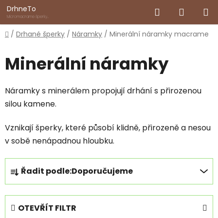
Přejít
Hledat
NÁKUP
DrhneTo
na
Micromacrame šperky
inspirované přírodou
obsah
KOŠÍK
Domů
/
Drhané šperky
/
Náramky
/
Minerální náramky macrame
Minerální náramky
Náramky s minerálem propojují drhání s přirozenou
silou kamene.
Vznikají šperky, které působí klidně, přirozeně a nesou
v sobě nenápadnou hloubku.
Ř
Řadit podle:
Doporučujeme
a
z
e
OTEVŘÍT FILTR
n