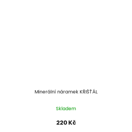
Minerální náramek KŘIŠŤÁL
Průměrné
Skladem
hodnocení
produktu
220 Kč
je