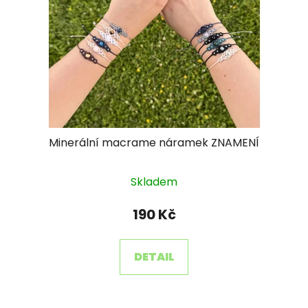
Minerální macrame náramek ZNAMENÍ
Průměrné
Skladem
hodnocení
produktu
190 Kč
je
5,0
DETAIL
z
5
hvězdiček.