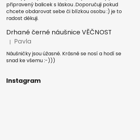
připravený balicek s láskou .Doporučuji pokud
chcete obdarovat sebe či blízkou osobu :) je to
radost děkuji.
Drhané černé náušnice VĚČNOST
Pavla
|
Hodnocení produktu je 5 z 5 hvězdiček.
Náušničky jsou úžasné. Krásně se nosí a hodí se
snad ke všemu :-)))
Instagram