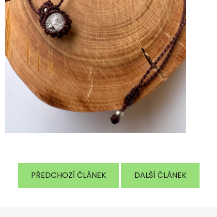
PŘEDCHOZÍ ČLÁNEK
DALŠÍ ČLÁNEK
Z