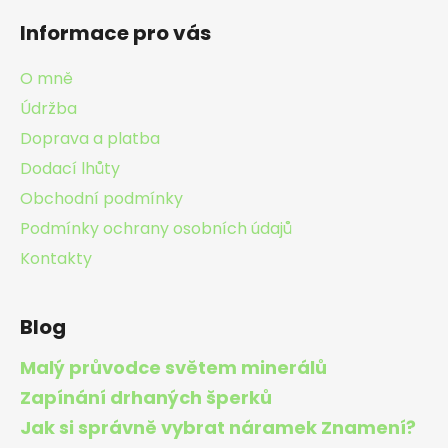
á
Informace pro vás
p
a
O mně
t
Údržba
í
Doprava a platba
Dodací lhůty
Obchodní podmínky
Podmínky ochrany osobních údajů
Kontakty
Blog
Malý průvodce světem minerálů
Zapínání drhaných šperků
Jak si správně vybrat náramek Znamení?