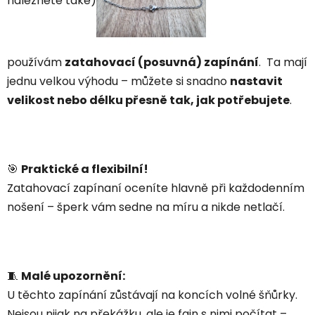
naleznete také)
používám
zatahovací (posuvná) zapínání
. Ta mají
jednu velkou výhodu – můžete si snadno
nastavit
velikost nebo délku přesně tak, jak potřebujete
.
🎯
Praktické a flexibilní!
Zatahovací zapínaní oceníte hlavně při každodenním
nošení – šperk vám sedne na míru a nikde netlačí.
🧵
Malé upozornění:
U těchto zapínání zůstávají na koncích volné šňůrky.
Nejsou nijak na překážku, ale je fajn s nimi počítat –