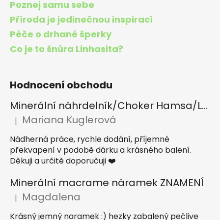
Poznej samu sebe
Příroda je jedinečnou inspirací
Péče o drhané šperky
Co je to šnůra Linhasita?
Hodnocení obchodu
Minerální náhrdelník/Choker Hamsa/Lapis lazuli, Tygří oko, Apatit
Mariana Kuglerová
|
Hodnocení produktu je 5 z 5 hvězdiček.
Nádherná práce, rychle dodání, příjemné
překvapení v podobě dárku a krásného balení.
Děkuji a určitě doporučuji ❤️
Minerální macrame náramek ZNAMENÍ
Magdalena
|
Hodnocení produktu je 5 z 5 hvězdiček.
Krásný jemný naramek :) hezky zabalený pečlive