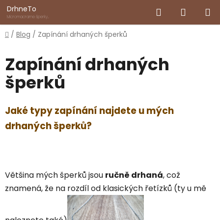
Přejít
Hledat
NÁKUP
DrhneTo
na
Micromacrame šperky
inspirované přírodou
obsah
KOŠÍK
Domů
/
Blog
/
Zapínání drhaných šperků
Zapínání drhaných
šperků
Jaké typy zapínání najdete u mých
drhaných šperků?
Většina mých šperků jsou
ručně drhaná
, což
znamená, že na rozdíl od klasických řetízků (ty u mě