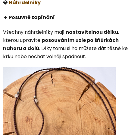
💎
Náhrdelníky
🔸 Posuvné zapínání
Všechny náhrdelníky mají
nastavitelnou délku
,
kterou upravíte
posouváním uzle po šňůrkách
nahoru a dolů
. Díky tomu si ho můžete dát těsně ke
krku nebo nechat volněji spadnout.