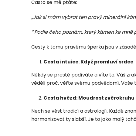
Často se mě ptáte:
„Jak si mám vybrat ten pravý minerální ká
“ Podle čeho poznám, který kámen ke mně p
Cesty k tomu pravému šperku jsou v zásadě
Cesta intuice: Když promluví srdce
Někdy se prostě podíváte a víte to. Váš zra
věděli proč, věřte svému podvědomí. Vaše tělo
Cesta hvězd: Moudrost zvěrokruhu
Nech se vést tradicí a astrologií. Každé zna
harmonizovat ty slabší. Je to jako malý tahá