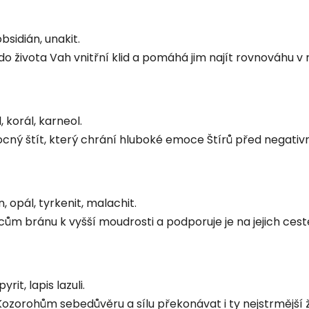
obsidián, unakit.
o života Vah vnitřní klid a pomáhá jim najít rovnováhu v
 korál, karneol.
cný štít, který chrání hluboké emoce Štírů před negativní
, opál, tyrkenit, malachit.
cům bránu k vyšší moudrosti a podporuje je na jejich cest
rit, lapis lazuli.
zorohům sebedůvěru a sílu překonávat i ty nejstrmější ž