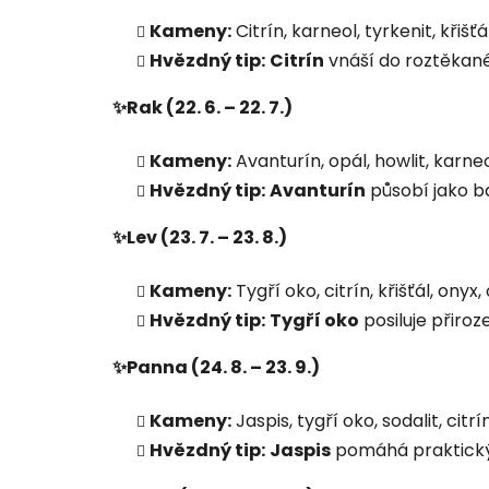
Kameny:
Citrín, karneol, tyrkenit, křišť
Hvězdný tip:
Citrín
vnáší do roztěkané
✨Rak (22. 6. – 22. 7.)
Kameny:
Avanturín, opál, howlit, karneol
Hvězdný tip:
Avanturín
působí jako ba
✨Lev (23. 7. – 23. 8.)
Kameny:
Tygří oko, citrín, křišťál, onyx,
Hvězdný tip:
Tygří oko
posiluje přiroz
✨Panna (24. 8. – 23. 9.)
Kameny:
Jaspis, tygří oko, sodalit, citrín
Hvězdný tip:
Jaspis
pomáhá praktickým