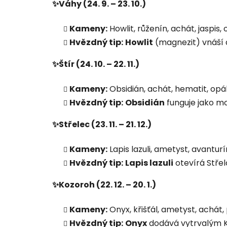
✨Váhy (24. 9. – 23. 10.)
Kameny:
Howlit, růženín, achát, jaspis, 
Hvězdný tip:
Howlit
(magnezit) vnáší d
✨Štír (24. 10. – 22. 11.)
Kameny:
Obsidián, achát, hematit, opál,
Hvězdný tip:
Obsidián
funguje jako mo
✨Střelec (23. 11. – 21. 12.)
Kameny:
Lapis lazuli, ametyst, avanturín
Hvězdný tip:
Lapis lazuli
otevírá Střel
✨Kozoroh (22. 12. – 20. 1.)
Kameny:
Onyx, křišťál, ametyst, achát, py
Hvězdný tip:
Onyx
dodává vytrvalým Ko