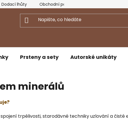
Dodací lhůty
Obchodní podmínky
Podmínky ochran
mky
Prsteny a sety
Autorské unikáty
tem minerálů
uje?
spojení trpělivosti, starodávné techniky uzlování a čisté