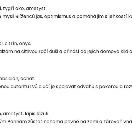
ál, tygří oko, ametyst.
 mysli Blíženců jas, optimismus a pomáhá jim s lehkostí 
, citrín, onyx.
lzám na citlivou račí duši a přináší do jejich domova klid 
 obsidián, achát.
enou autoritu Lvů a učí je spojovat odvahu s pokorou a ro
, ametyst, lapis lazuli.
 Pannám zůstat nohama pevně na zemi a zároveň vnáší t