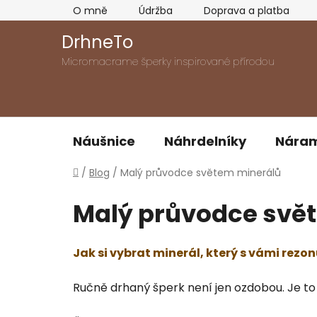
Přejít
O mně
Údržba
Doprava a platba
na
obsah
DrhneTo
Micromacrame šperky inspirované přírodou
Náušnice
Náhrdelníky
Nára
Domů
/
Blog
/
Malý průvodce světem minerálů
Malý průvodce svě
Jak si vybrat minerál, který s vámi rezon
Ručně drhaný šperk není jen ozdobou. Je to 