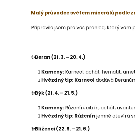
Malý průvodce světem minerálů podle 
Připravila jsem pro vás přehled, který vám 
✨Beran (21. 3. – 20. 4.)
Kameny:
Karneol, achát, hematit, ametys
Hvězdný tip:
Karneol
dodává Beranům p
✨Býk (21. 4. – 21. 5.)
Kameny:
Růženín, citrín, achát, avantur
Hvězdný tip:
Růženín
jemně otevírá sr
✨Blíženci (22. 5. – 21. 6.)