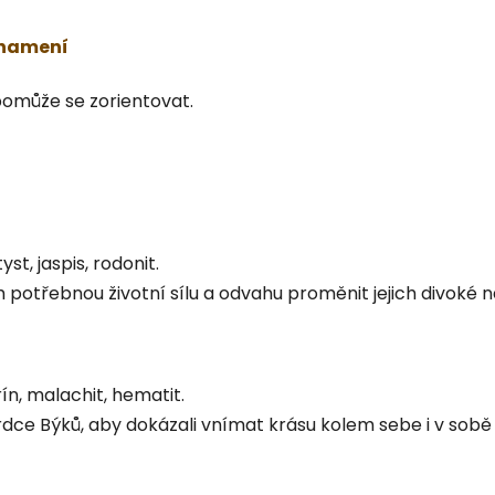
znamení
pomůže se zorientovat.
t, jaspis, rodonit.
otřebnou životní sílu a odvahu proměnit jejich divoké ná
ín, malachit, hematit.
dce Býků, aby dokázali vnímat krásu kolem sebe i v sob