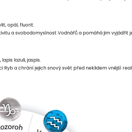
t, opál, fluorit.
vitu a svobodomyslnost Vodnářů a pomáhá jim vyjádřit jeji
lapis lazuli, jaspis.
ci Ryb a chrání jejich snový svět před neklidem vnější reali