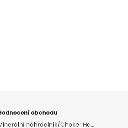
Hodnocení obchodu
Minerální náhrdelník/Choker Hamsa/Lapis lazuli, Tygří oko, Apatit