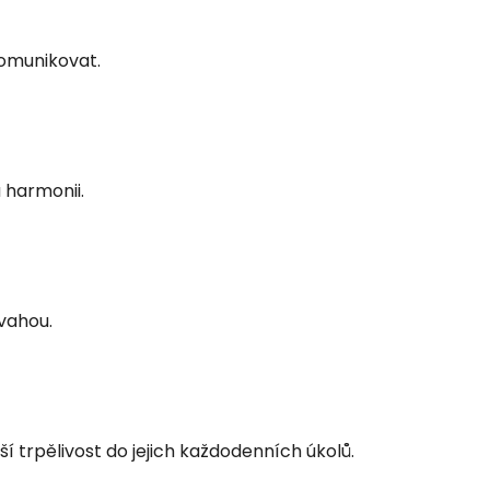
komunikovat.
a harmonii.
zvahou.
rpělivost do jejich každodenních úkolů.