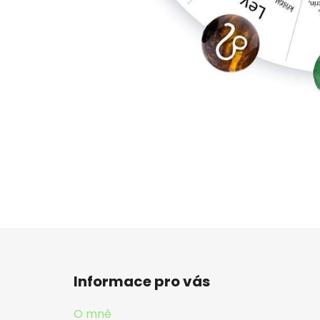
Z
á
Informace pro vás
p
a
O mně