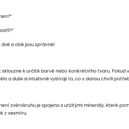
men?“
atří?“
 dvě a obě jsou správné!
k sklouzne k určité barvě nebo konkrétního tvaru. Pokud 
 a duše si intuitivně vybírají to, co v danou chvíli potřeb
mení zvěrokruhu je spojeno s určitými minerály, které pom
k z vesmíru.