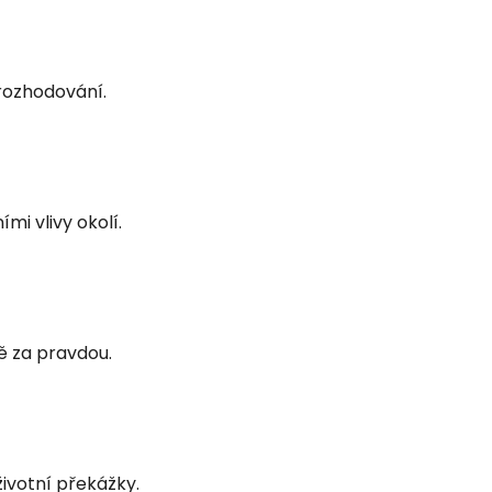
 rozhodování.
mi vlivy okolí.
ě za pravdou.
ivotní překážky.