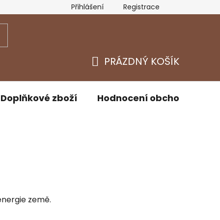
Přihlášení
Registrace
y osobních údajů
Kontakty
PRÁZDNÝ KOŠÍK
NÁKUPNÍ
KOŠÍK
Doplňkové zboží
Hodnocení obchodu
D
 energie země.