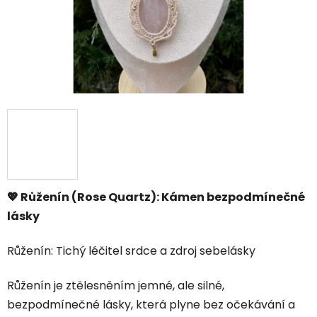
💖 R
ů
ženín (Rose Quartz): Kámen bezpodmíne
č
né
lásky
Růženín: Tichý léčitel srdce a zdroj sebelásky
Růženín je ztělesněním jemné, ale silné,
bezpodmínečné lásky, která plyne bez očekávání a