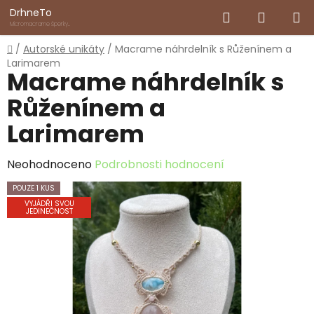
Přejít
Hledat
NÁKUP
DrhneTo
na
Micromacrame šperky
inspirované přírodou
obsah
KOŠÍK
Domů
/
Autorské unikáty
/
Macrame náhrdelník s Růženínem a
Larimarem
Macrame náhrdelník s
Růženínem a
Larimarem
Průměrné
Neohodnoceno
Podrobnosti hodnocení
hodnocení
POUZE 1 KUS
produktu
VYJÁDŘI SVOU
JEDINEČNOST
je
0,0
z
5
hvězdiček.