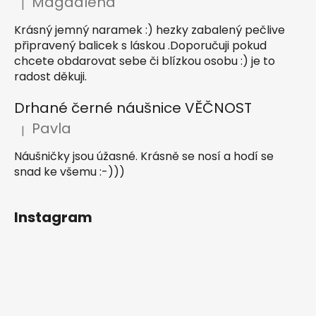
Magdalena
|
Hodnocení produktu je 5 z 5 hvězdiček.
Krásný jemný naramek :) hezky zabalený pečlive
připravený balicek s láskou .Doporučuji pokud
chcete obdarovat sebe či blízkou osobu :) je to
radost děkuji.
Drhané černé náušnice VĚČNOST
Pavla
|
Hodnocení produktu je 5 z 5 hvězdiček.
Náušničky jsou úžasné. Krásně se nosí a hodí se
snad ke všemu :-)))
Instagram