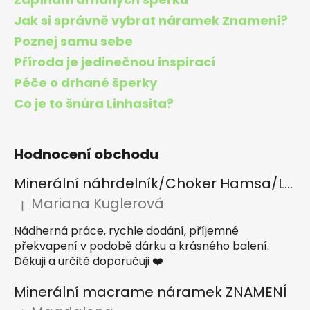
Jak si správně vybrat náramek Znamení?
Poznej samu sebe
Příroda je jedinečnou inspirací
Péče o drhané šperky
Co je to šnůra Linhasita?
Hodnocení obchodu
Minerální náhrdelník/Choker Hamsa/Lapis lazuli, Tygří oko, Apatit
Mariana Kuglerová
|
Hodnocení produktu je 5 z 5 hvězdiček.
Nádherná práce, rychle dodání, příjemné
překvapení v podobě dárku a krásného balení.
Děkuji a určitě doporučuji ❤️
Minerální macrame náramek ZNAMENÍ