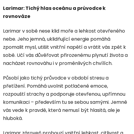
Larimar: Tichý hlas oceánu a průvodce k
rovnováze
Larimar v sobě nese klid moře a lehkost otevřeného
nebe. Jeho jemná, uklidňující energie pomáhá
zpomalit mysl, utišit vnitřní napětí a vrátit vás zpět k
sobě. Učí vás důvěřovat přirozenému plynutí života a
nacházet rovnováhu i v proměnlivých chvílích.
Působí jako tichý průvodce v období stresu a
přetížení. Pomáhá uvolnit potlačené emoce,
rozpouští strachy a podporuje otevřenou, upřímnou
komunikaci – především tu se sebou samými. Jemně
vás vede k pravdě, která nemusí být hlasitá, ale je
hluboká.
Larimar zároveň probouzí vnitřní lehkost, citlivost a