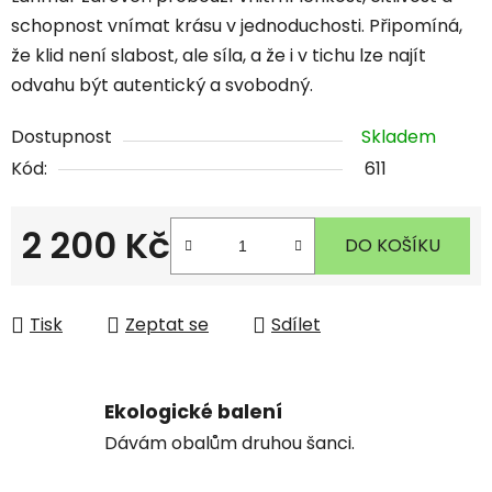
schopnost vnímat krásu v jednoduchosti. Připomíná,
že klid není slabost, ale síla, a že i v tichu lze najít
odvahu být autentický a svobodný.
Dostupnost
Skladem
Kód:
611
2 200 Kč
DO KOŠÍKU
Měrná cena:
Tisk
Zeptat se
Sdílet
Ekologické balení
Dávám obalům druhou šanci.