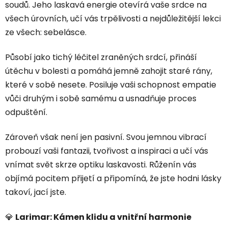
soudů. Jeho laskavá energie otevírá vaše srdce na
všech úrovních, učí vás trpělivosti a nejdůležitější lekci
ze všech: sebelásce.
Působí jako tichý léčitel zraněných srdcí, přináší
útěchu v bolesti a pomáhá jemně zahojit staré rány,
které v sobě nesete. Posiluje vaši schopnost empatie
vůči druhým i sobě samému a usnadňuje proces
odpuštění.
Zároveň však není jen pasivní. Svou jemnou vibrací
probouzí vaši fantazii, tvořivost a inspiraci a učí vás
vnímat svět skrze optiku laskavosti. Růženín vás
objímá pocitem přijetí a připomíná, že jste hodni lásky
takoví, jací jste.
💎
Larimar: Kámen klidu a vnitřní harmonie