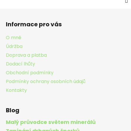
Z
á
Informace pro vás
p
a
O mně
t
Údržba
í
Doprava a platba
Dodací lhůty
Obchodní podmínky
Podmínky ochrany osobních údajů
Kontakty
Blog
Malý průvodce světem minerálů
Zapínání drhaných šperků