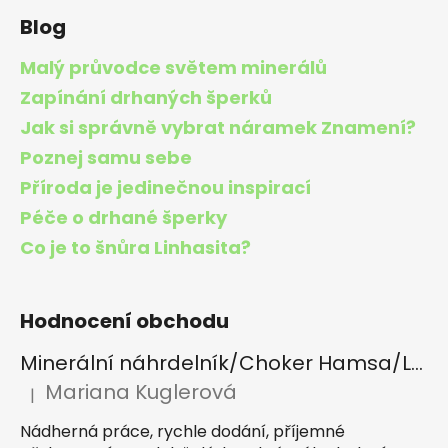
Blog
Malý průvodce světem minerálů
Zapínání drhaných šperků
Jak si správně vybrat náramek Znamení?
Poznej samu sebe
Příroda je jedinečnou inspirací
Péče o drhané šperky
Co je to šnůra Linhasita?
Hodnocení obchodu
Minerální náhrdelník/Choker Hamsa/Lapis lazuli, Tygří oko, Apatit
Mariana Kuglerová
|
Hodnocení produktu je 5 z 5 hvězdiček.
Nádherná práce, rychle dodání, příjemné