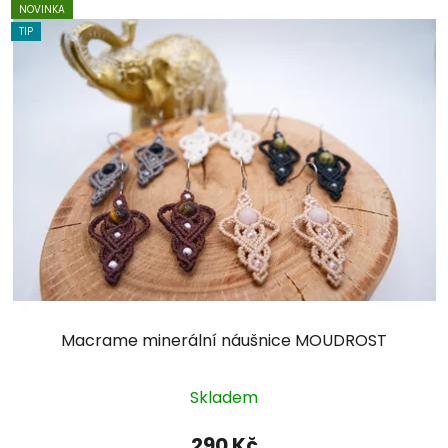
NOVINKA
TIP
Macrame minerální náušnice MOUDROST
Průměrné
Skladem
hodnocení
produktu
290 Kč