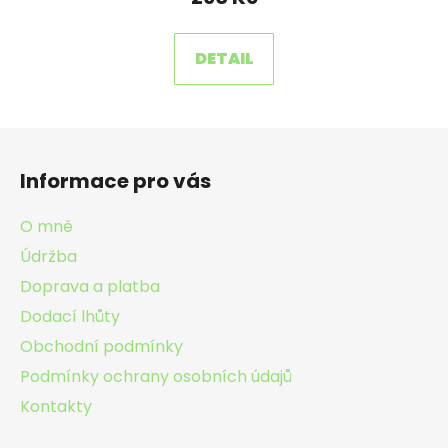
je
5,0
DETAIL
z
5
hvězdiček.
Z
á
Informace pro vás
p
a
O mně
t
Údržba
í
Doprava a platba
Dodací lhůty
Obchodní podmínky
Podmínky ochrany osobních údajů
Kontakty