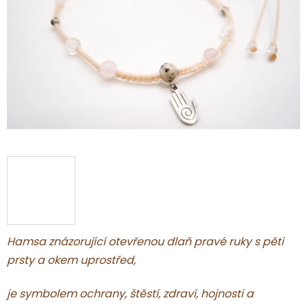
5
hvězdiček.
Hamsa
znázorující otevřenou dlaň pravé ruky s pěti
prsty a okem uprostřed,
je symbolem ochrany, štěstí, zdraví, hojnosti a