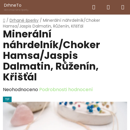
Přejít
Hledat
NÁKUP
DrhneTo
na
Micromacrame šperky
inspirované přírodou
obsah
KOŠÍK
Domů
/
Drhané šperky
/
Minerální náhrdelník/Choker
Hamsa/Jaspis Dalmatin, Růženín, Křišťál
Minerální
náhrdelník/Choker
Hamsa/Jaspis
Dalmatin, Růženín,
Křišťál
Průměrné
Neohodnoceno
Podrobnosti hodnocení
hodnocení
TIP
produktu
je
0,0
z