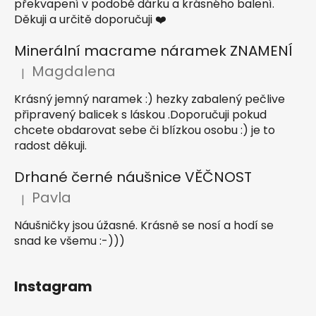
překvapení v podobě dárku a krásného balení.
Děkuji a určitě doporučuji ❤️
Minerální macrame náramek ZNAMENÍ
Magdalena
|
Hodnocení produktu je 5 z 5 hvězdiček.
Krásný jemný naramek :) hezky zabalený pečlive
připravený balicek s láskou .Doporučuji pokud
chcete obdarovat sebe či blízkou osobu :) je to
radost děkuji.
Drhané černé náušnice VĚČNOST
Pavla
|
Hodnocení produktu je 5 z 5 hvězdiček.
Náušničky jsou úžasné. Krásně se nosí a hodí se
snad ke všemu :-)))
Instagram