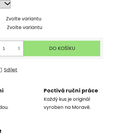
Zvolte variantu
Zvolte variantu
DO KOŠÍKU
Sdílet
ní
Poctivá ruční práce
Každý kus je originál
dou.
vyroben na Moravě.
e