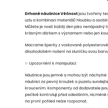
Drhané náušnice Věčnost
jsou tvořeny t
uzlu a kombinaci materiálů hloubku a osobit
Můžete je nosit každý den jako nenápadný t
krásným dárkem s významem nebo jen kous
Macrame šperky z voskované polyesterové n
dlouhodobém nošení na sluníčku svou barvu
✨ Upozornění k manipulaci:
Náušnice jsou jemné a mohou být náchylné 
náušnici za pevný kroužek a puzetu sundejt
kroucením. Komponenty od dodavatele jsou
pečlivě kontroluji před odesláním, nicméně 
na první pohled nelze rozpoznat.