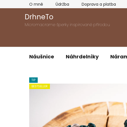
Přejít
O mně
Údržba
Doprava a platba
na
obsah
DrhneTo
Micromacrame šperky inspirované přírodou
Náušnice
Náhrdelníky
Nára
TIP
BESTSELLER