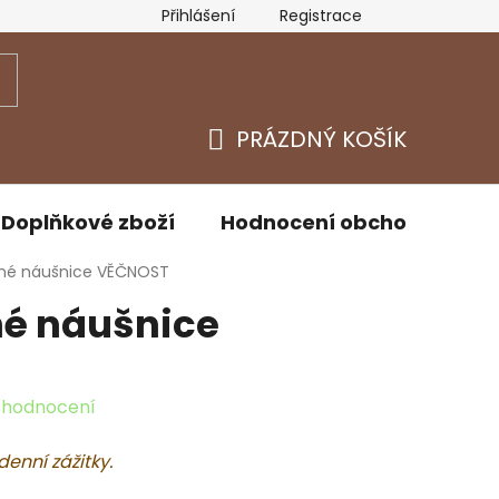
Přihlášení
Registrace
y osobních údajů
Kontakty
PRÁZDNÝ KOŠÍK
NÁKUPNÍ
KOŠÍK
Doplňkové zboží
Hodnocení obchodu
D
ené náušnice VĚČNOST
né náušnice
 hodnocení
denní zážitky.