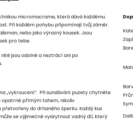
echnikou micromacrame, která dává každému
Dop
ost. Při každém pohybu připomínají tvůj záměr.
Kate
alisman, nebo jako výrazný kousek. Jsou
Zap
ek pro tebe.
Bar
itě jsou odolné a neztrácí ani po
.
Mate
Bar
na „vykroucení“. Při sundávání puzety chytněte
Prů
e opatrně přímým tahem, nikoliv
Sym
 přetvořeny do drhaného šperku. Každý kus
Dalš
může se výjimečně vyskytnout vadný díl, který