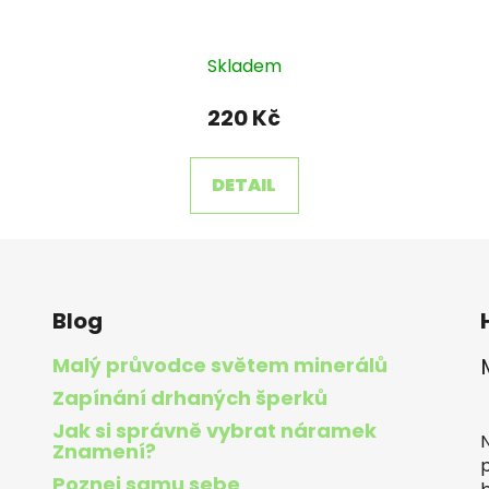
Skladem
220 Kč
DETAIL
Blog
Malý průvodce světem minerálů
Zapínání drhaných šperků
H
Jak si správně vybrat náramek
Znamení?
Poznej samu sebe