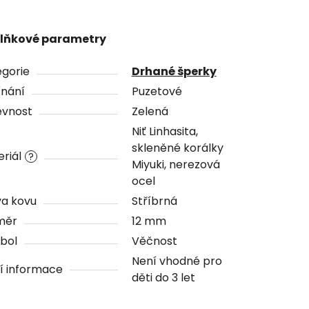
lňkové parametry
gorie
Drhané šperky
ínání
Puzetové
evnost
Zelená
Niť Linhasita,
skleněné korálky
riál
?
Miyuki, nerezová
ocel
va kovu
Stříbrná
měr
12 mm
bol
Věčnost
Není vhodné pro
í informace
děti do 3 let