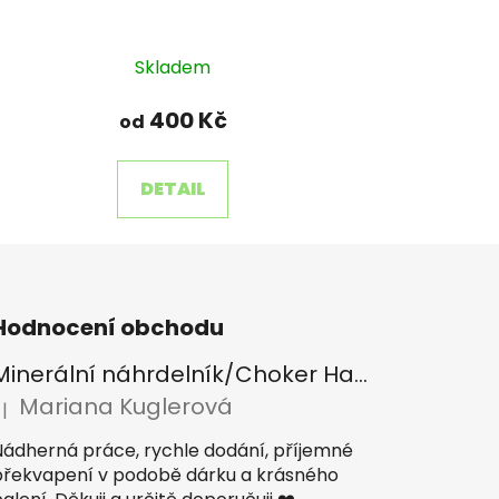
Skladem
400 Kč
od
DETAIL
Hodnocení obchodu
Minerální náhrdelník/Choker Hamsa/Lapis lazuli, Tygří oko, Apatit
Mariana Kuglerová
|
odnocení produktu je 5 z 5 hvězdiček.
Nádherná práce, rychle dodání, příjemné
překvapení v podobě dárku a krásného