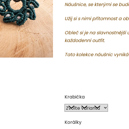
Náušnice, se kterými se bude
0,0
z
Užij si s nimi přítomnost a obl
5
hvězdiček.
Obleč si je na slavnostnější 
každodenní outfit.
Tato kolekce náušnic vyniká
Krabička
Korálky