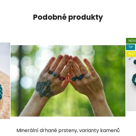
Podobné produkty
NOV
TIP
BEST
Minerální drhané prsteny, varianty kamenů