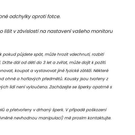
bné odchylky oproti fotce.
lišit v závislosti na nastavení vašeho monitoru
k pokud půjdete spát, může hrozit vdechnutí, rozbití
Držte dál od dětí do 3 let a zvířat, může dojít k požití.
vat, koupat a vystavovat jiné fyzické zátěži. Některé
od ohně a hořlavých předmětů. Kousky jsou tvořeny z
vých lidí není vyloučena. Zacházejte se šperky opatrně s
ů a přetvořeny v drhaný šperk. V případě poškození
livněné nevhodnou manipulací) mě prosím kontaktujte.