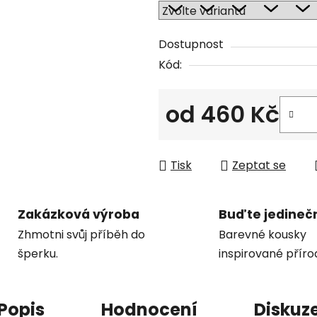
Dostupnost
Kód:
od
460 Kč
Měrná cena:
Tisk
Zeptat se
Zakázková výroba
Buďte jedineč
Zhmotni svůj příběh do
Barevné kousky
šperku.
inspirované příro
Popis
Hodnocení
Diskuz