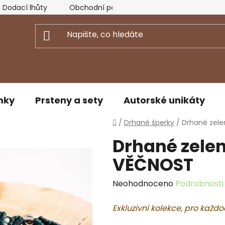
Dodací lhůty
Obchodní podmínky
Podmínky ochran
mky
Prsteny a sety
Autorské unikáty
Domů
/
Drhané šperky
/
Drhané zel
Drhané zele
VĚČNOST
Průměrné
Neohodnoceno
Podrobnosti
hodnocení
Exkluzivní kolekce, pro každo
produktu
je