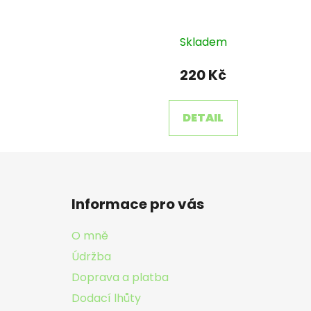
Skladem
220 Kč
DETAIL
Z
á
Informace pro vás
p
a
O mně
t
Údržba
í
Doprava a platba
Dodací lhůty