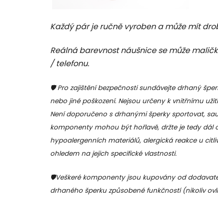
Každý pár je ručně vyroben a může mít dro
Reálná barevnost náušnice se může maličko 
/ telefonu.
🛡️ Pro zajištění bezpečnosti sundávejte drhaný šper
nebo jiné poškození. Nejsou určeny k vnitřnímu užití. 
Není doporučeno s drhanými šperky sportovat, sauno
komponenty mohou být hořlavě, držte je tedy dál 
hypoalergenních materiálů, alergická reakce u citli
ohledem na jejich specifické vlastnosti.
🛡️Veškeré komponenty jsou kupovány od dodavatel
drhaného šperku způsobené funkčností (nikoliv ov